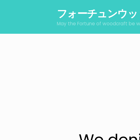
Skip
to
フォーチュンウッ
content
May the Fortune of woodcraft be w
We deni