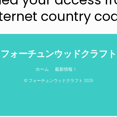
ternet country co
フォーチュンウッドクラフト
Back
To
Top
ホーム
最新情報！
©
フォーチュンウッドクラフト
2026