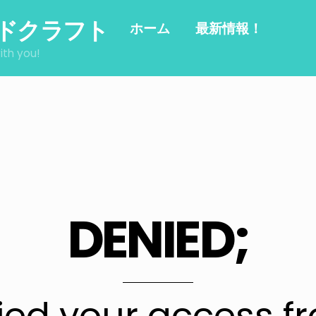
ドクラフト
ホーム
最新情報！
ith you!
DENIED;
ed your access f